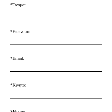
*Όνομα:
*Επώνυμο:
*Email:
*Κινητό:
Μήνυμα