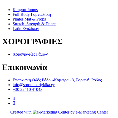
Kangoo Jumps
Full-Body Γυμναστική
Pilates Mat & Props
Stretch, Strength & Dance
Latin Ενηλίκων
ΧΟΡΟΓΡΑΦΙΕΣ
Χορογραφίες Γάμων
Επικοινωνία
Επαρχιακή Οδός Ρόδου-Καμείρου 8, Σορωνή, Ρόδος
info@soronimarigkika.gr
+30 22410 41043
Created with
by e-Marketing Center