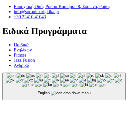
Επαρχιακή Οδός Ρόδου-Καμείρου 8, Σορωνή, Ρόδος
info@soronimarigkika.gr
+30 22410 41043
Ειδικά Προγράμματα
Παιδικά
Ενηλίκων
Fitness
Jazz Fusion
Ανδρικά
English