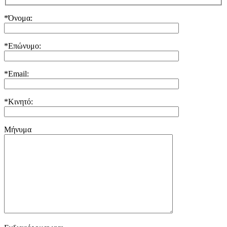
*Όνομα:
*Επώνυμο:
*Email:
*Κινητό:
Μήνυμα