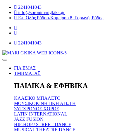
2241041043
info@soronimarigkika.gr
Επ. Οδός Ρόδου-Καμείρου 8, Σορωνή, Ρόδος
2241041043
ΓΙΑ ΕΜΑΣ
ΤΜΗΜΑΤΑ
ΠΑΙΔΙΚΑ & ΕΦΗΒΙΚΑ
ΚΛΑΣΙΚΟ ΜΠΑΛΕΤΟ
ΜΟΥΣΙΚΟΚΙΝΗΤΙΚΗ ΑΓΩΓΗ
ΣΥΓΧΡΟΝΟΣ ΧΟΡΟΣ
LATIN INTERNATIONAL
JAZZ FUSION
HIP-HOP / STREET DANCE
MUSICAL THEATRE DANCE