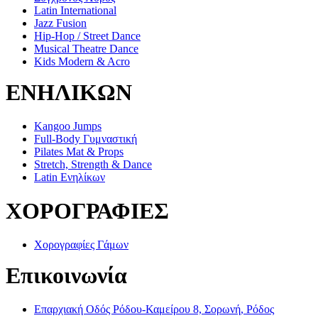
Latin International
Jazz Fusion
Hip-Hop / Street Dance
Musical Theatre Dance
Kids Modern & Acro
ΕΝΗΛΙΚΩΝ
Kangoo Jumps
Full-Body Γυμναστική
Pilates Mat & Props
Stretch, Strength & Dance
Latin Ενηλίκων
ΧΟΡΟΓΡΑΦΙΕΣ
Χορογραφίες Γάμων
Επικοινωνία
Επαρχιακή Οδός Ρόδου-Καμείρου 8, Σορωνή, Ρόδος